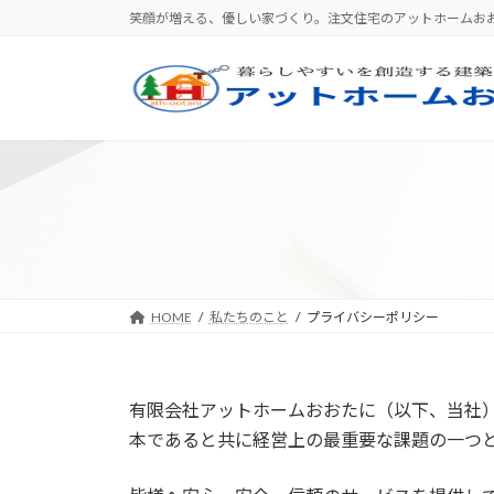
コ
ナ
笑顔が増える、優しい家づくり。注文住宅のアットホームお
ン
ビ
テ
ゲ
ン
ー
ツ
シ
へ
ョ
ス
ン
キ
に
ッ
移
プ
動
HOME
私たちのこと
プライバシーポリシー
有限会社アットホームおおたに（以下、当社
本であると共に経営上の最重要な課題の一つ