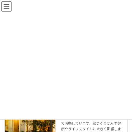
コ
ナ
ン
ビ
テ
ゲ
ン
ー
ツ
シ
へ
ョ
おおたにの家づくり
ス
ン
キ
に
ッ
移
プ
動
HOME
おおたにの家づくり
イシンホームの家
当社はイシンホーム姫路南店として活
動しています 当社は地域密着型の工務
店として、家づくりの考え方や将来像
に共感し、イシンホームの加盟店とし
て活動しています。家づくりは人の健
康やライフスタイルに大きく影響しま