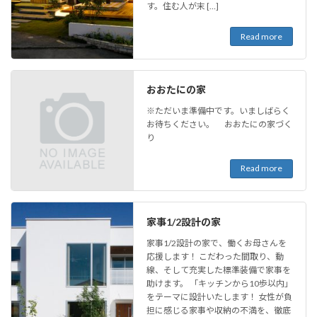
す。住む人が末 […]
Read more
おおたにの家
※ただいま準備中です。いましばらく
お待ちください。 おおたにの家づく
り
Read more
家事1/2設計の家
家事1/2設計の家で、働くお母さんを
応援します！ こだわった間取り、動
線、そして充実した標準装備で家事を
助けます。 「キッチンから10歩以内」
をテーマに設計いたします！ 女性が負
担に感じる家事や収納の不満を、徹底